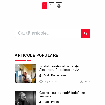
1
2
ARTICOLE POPULARE
Fostul ministru al Sănătății
Alexandru Rogobete ar viza
funcția lui Dominic Fritz de primar
Dodo Romniceanu
al orașului Timișoara. Pesedistul
publică imagini demne de Coreea
Aug 3, 2026
3272
de Nord cu femei din Timișoara
care îl strâng în brațe plângând
Georgescu, patriarh! (oricât ne-
am mira)
Radu Preda