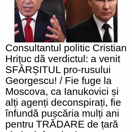
Consultantul politic Cristian
Hrițuc dă verdictul: a venit
SFÂRȘITUL pro-rusului
Georgescu! / Fie fuge la
Moscova, ca Ianukovici și
alți agenți deconspirați, fie
înfundă pușcăria mulți ani
pentru TRĂDARE de țară