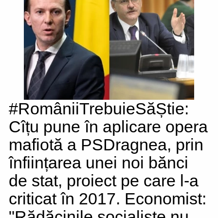
#RomâniiTrebuieSăȘtie:
Cîțu pune în aplicare opera
mafiotă a PSDragnea, prin
înființarea unei noi bănci
de stat, proiect pe care l-a
criticat în 2017. Economist:
"Rădăcinile socialiste nu