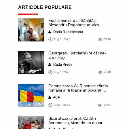
ARTICOLE POPULARE
Fostul ministru al Sănătății
Alexandru Rogobete ar viza
funcția lui Dominic Fritz de primar
Dodo Romniceanu
al orașului Timișoara. Pesedistul
publică imagini demne de Coreea
Aug 3, 2026
3398
de Nord cu femei din Timișoara
care îl strâng în brațe plângând
Georgescu, patriarh! (oricât ne-
am mira)
Radu Preda
Aug 3, 2026
2030
Comunicarea AUR potrivit căreia
românii ar fi foarte împovărați
financiar din cauza sprijinului
ACP
acordat Ucrainei este contrazisă
chiar de un articol publicat de
Aug 4, 2026
1767
presa rusă. Datele prezentate
arată că România se numără
printre statele europene cu cele
Bizarul caz al prof. Cătălin
mai mici contribuții pe cap de
Avramescu, vizat de un dosar
locuitor
DIICOT pentru „pornografie