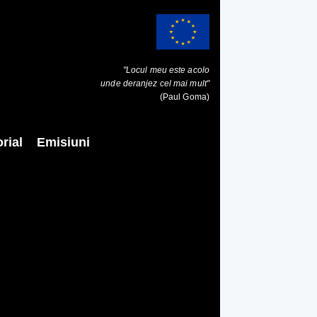
"Locul meu este acolo
unde deranjez cel mai mult"
(Paul Goma)
rial
Emisiuni