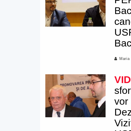
Bac
can
USR
Ba
Maria
VI
sfo
vor
Dez
Viz