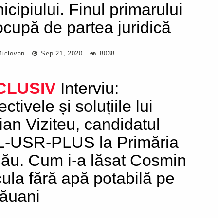
icipiului. Finul primarului
ocupă de partea juridică
Miclovan
Sep 21, 2020
8038
CLUSIV
Interviu:
ctivele și soluțiile lui
ian Viziteu, candidatul
-USR-PLUS la Primăria
ău. Cum i-a lăsat Cosmin
ula fără apă potabilă pe
ăuani