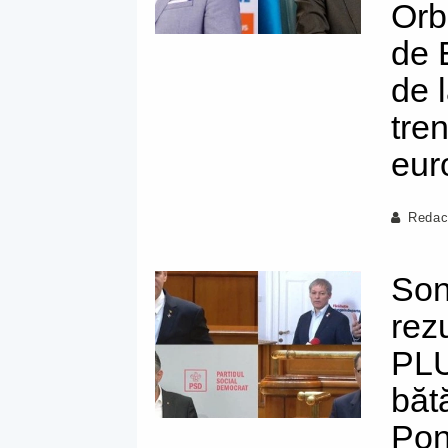
Orb
de 
de 
tre
eur
Redac
Son
rez
PLU
băt
Pon