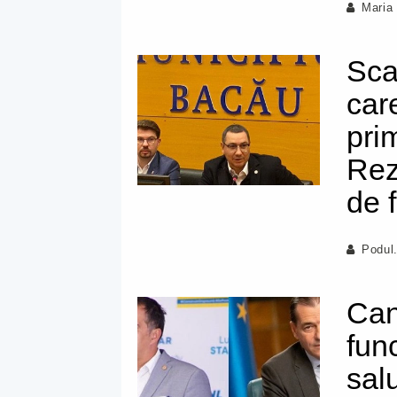
Maria
Sca
car
pri
Rez
de 
Podul
Can
fun
sal