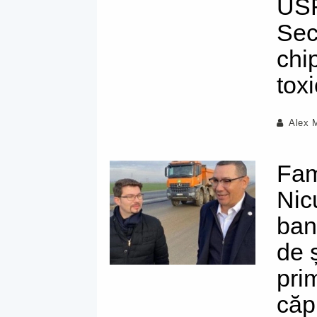
USR
Sec
chi
toxi
Alex 
Fam
Nic
ban
de ș
pri
căp