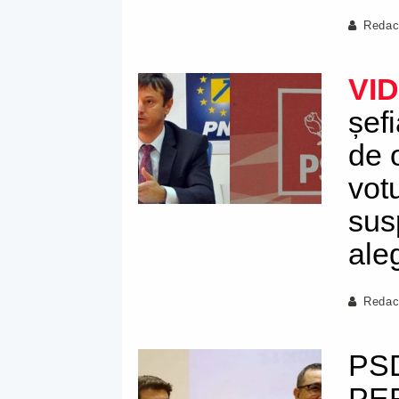
Redac
VI
șef
de 
vot
sus
aleg
Redac
PSD
PER