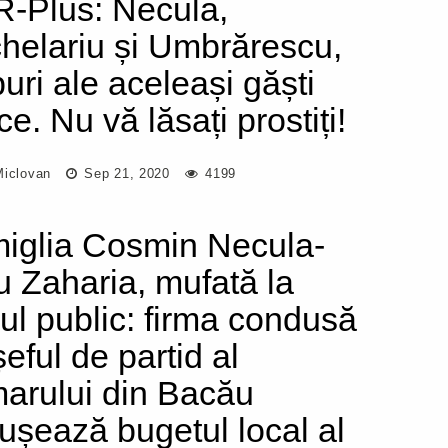
-Plus: Necula,
helariu și Umbrărescu,
puri ale aceleași găști
ce. Nu vă lăsați prostiți!
Miclovan
Sep 21, 2020
4199
iglia Cosmin Necula-
u Zaharia, mufată la
ul public: firma condusă
eful de partid al
marului din Bacău
ușează bugetul local al