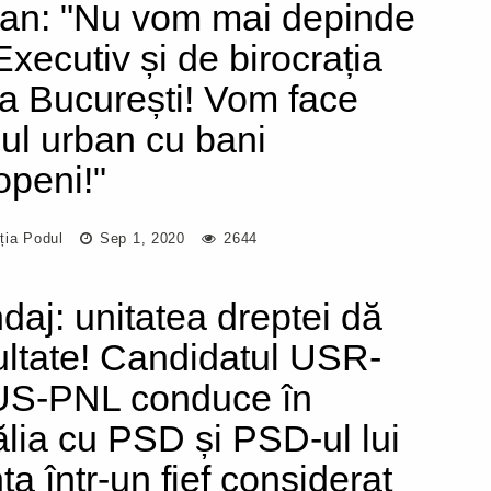
an: "Nu vom mai depinde
Executiv și de birocrația
la București! Vom face
nul urban cu bani
openi!"
ția Podul
Sep 1, 2020
2644
daj: unitatea dreptei dă
ultate! Candidatul USR-
S-PNL conduce în
ălia cu PSD și PSD-ul lui
ta într-un fief considerat