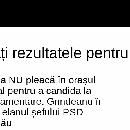
ți rezultatele pentr
ea NU pleacă în orașul
al pentru a candida la
lamentare. Grindeanu îi
e elanul șefului PSD
cău