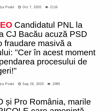
ția Podul
Oct 7, 2020
2116
DEO
Candidatul PNL la
ia CJ Bacău acuză PSD
o fraudare masivă a
ului: "Cer în acest moment
pendarea procesului de
eri!"
ția Podul
Sep 26, 2020
2085
 și Pro România, marile
ICOLE care amenință