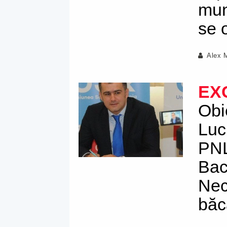
mun
se 
Alex 
EX
Obie
Luc
PNL
Bac
Nec
băc