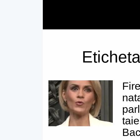
Eticheta
Fir
nat
par
tai
Ba