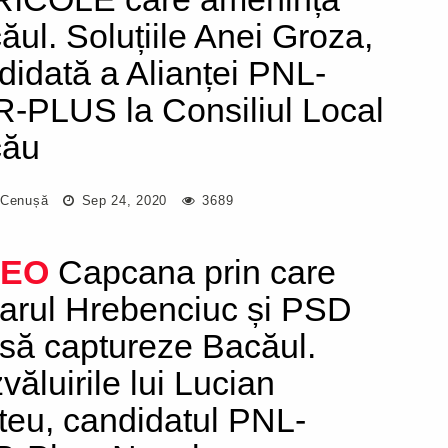
ăul. Soluțiile Anei Groza,
didată a Alianței PNL-
-PLUS la Consiliul Local
cău
 Cenușă
Sep 24, 2020
3689
DEO
Capcana prin care
rarul Hrebenciuc și PSD
 să captureze Bacăul.
văluirile lui Lucian
iteu, candidatul PNL-