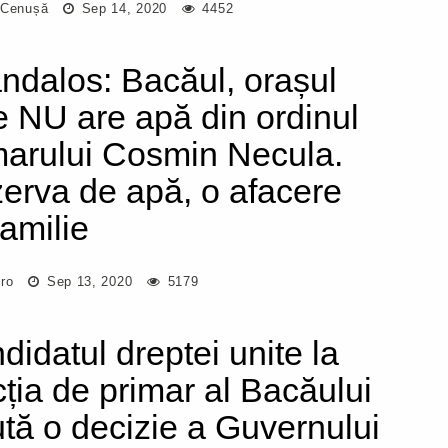
 Cenușă
Sep 14, 2020
4452
ndalos: Bacăul, orașul
e NU are apă din ordinul
marului Cosmin Necula.
erva de apă, o afacere
familie
.ro
Sep 13, 2020
5179
didatul dreptei unite la
cția de primar al Bacăului
ută o decizie a Guvernului