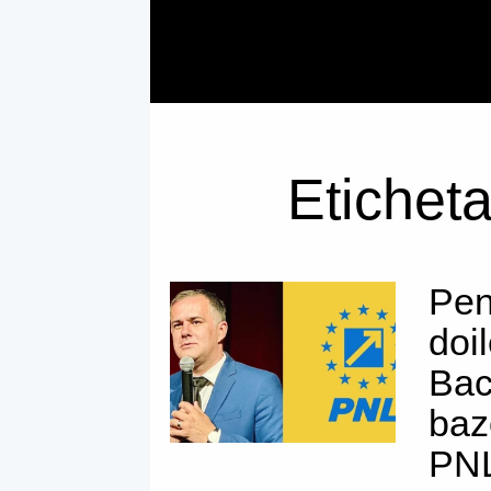
Eticheta
Pen
doi
Bac
baz
PNL