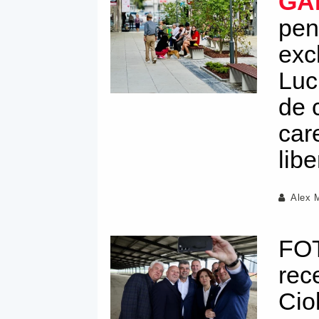
GA
pen
exc
Luc
de 
car
libe
Alex 
FOT
rec
Cio