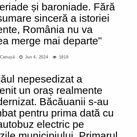
eriade și baroniade. Fără
sumare sinceră a istoriei
ente, România nu va
ea merge mai departe"
 Cenușă
Jun 4, 2024
1919
ăul nepesedizat a
enit un oraș realmente
ernizat. Băcăuanii s-au
mbat pentru prima dată cu
autobuz electric pe
ăzile municipiului. Primarul