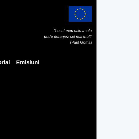
"Locul meu este acolo
unde deranjez cel mai mult"
(Paul Goma)
rial
Emisiuni