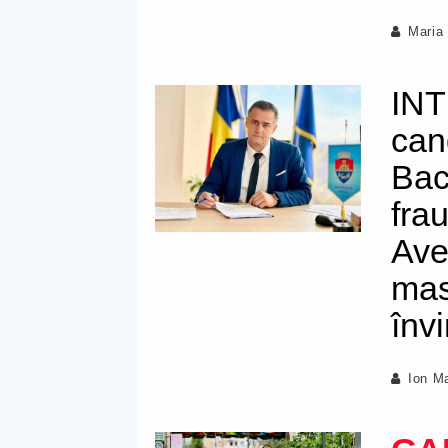
Maria
INT
can
Bac
fra
Ave
mas
înv
Ion M