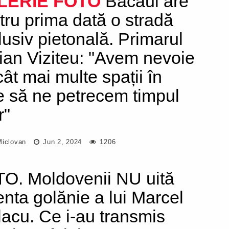
LERIE FOTO
Bacăul are
tru prima dată o stradă
lusiv pietonală. Primarul
ian Viziteu: "Avem nevoie
cât mai multe spații în
e să ne petrecem timpul
r"
Miclovan
Jun 2, 2024
1206
O. Moldovenii NU uită
enta golănie a lui Marcel
lacu. Ce i-au transmis