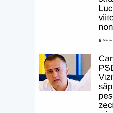
Luc
viit
non
Maria
Cam
PSD
Viz
săp
pes
zec