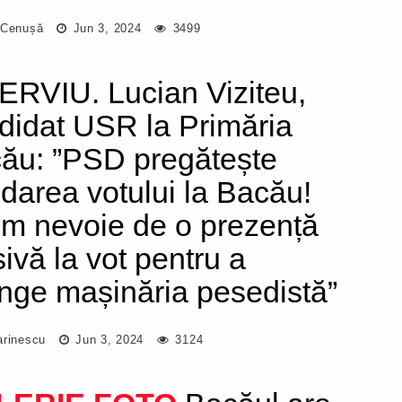
 Cenușă
Jun 3, 2024
3499
ERVIU. Lucian Viziteu,
didat USR la Primăria
ău: ”PSD pregătește
udarea votului la Bacău!
m nevoie de o prezență
ivă la vot pentru a
inge mașinăria pesedistă”
arinescu
Jun 3, 2024
3124