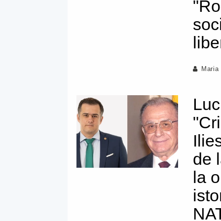
"Ro
soc
libe
Maria
Luc
"Cr
Ili
de l
la 
isto
NAT