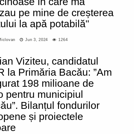
cinoase în care mă
zau pe mine de creșterea
țului la apă potabilă"
Miclovan
Jun 3, 2024
1264
ian Viziteu, candidatul
 la Primăria Bacău: ”Am
gurat 198 milioane de
o pentru municipiul
ău”. Bilanțul fondurilor
opene și proiectele
oare