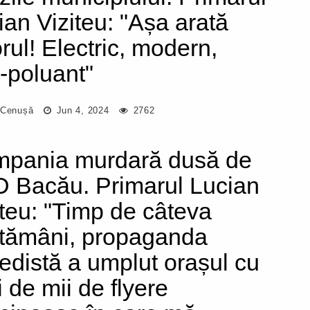
ian Viziteu: "Așa arată
orul! Electric, modern,
-poluant"
 Cenușă
Jun 4, 2024
2762
pania murdară dusă de
 Bacău. Primarul Lucian
iteu: "Timp de câteva
tămâni, propaganda
edistă a umplut orașul cu
i de mii de flyere