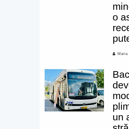
min
o a
rec
put
Maria
Bac
dev
mod
pli
un 
str