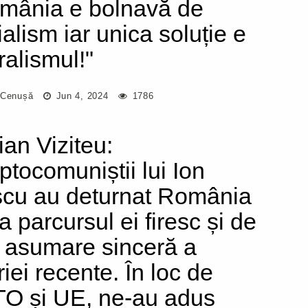
mânia e bolnavă de
ialism iar unica soluție e
ralismul!"
 Cenușă
Jun 4, 2024
1786
ian Viziteu:
iptocomuniștii lui Ion
escu au deturnat România
a parcursul ei firesc și de
o asumare sinceră a
riei recente. În loc de
O și UE, ne-au adus