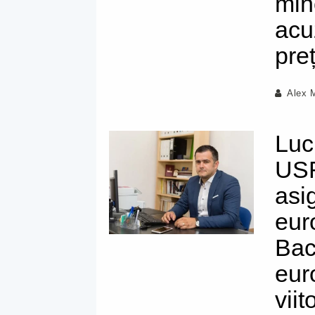
min
acu
pre
Alex 
Luc
USR
asi
eur
Bac
eur
viit