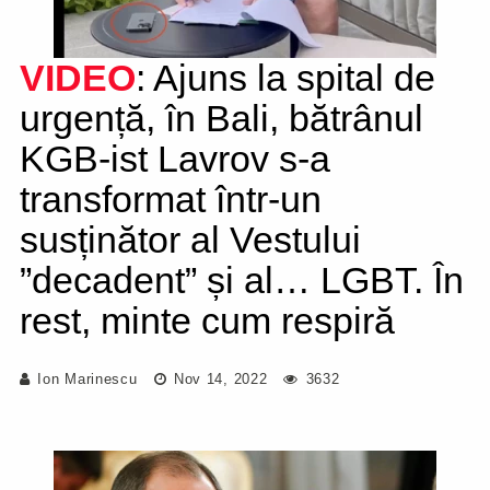
VIDEO
: Ajuns la spital de
urgență, în Bali, bătrânul
KGB-ist Lavrov s-a
transformat într-un
susținător al Vestului
”decadent” și al… LGBT. În
rest, minte cum respiră
Ion Marinescu
Nov 14, 2022
3632