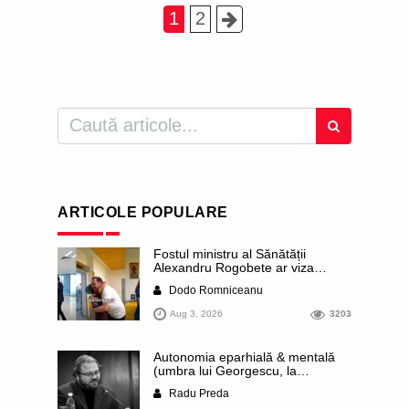
1
2
ARTICOLE POPULARE
Fostul ministru al Sănătății
Alexandru Rogobete ar viza
funcția lui Dominic Fritz de primar
Dodo Romniceanu
al orașului Timișoara. Pesedistul
publică imagini demne de Coreea
Aug 3, 2026
3203
de Nord cu femei din Timișoara
care îl strâng în brațe plângând
Autonomia eparhială & mentală
(umbra lui Georgescu, la
Comana)
Radu Preda