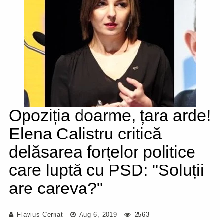
Opoziția doarme, țara arde!
Elena Calistru critică
delăsarea forțelor politice
care luptă cu PSD: "Soluții
are careva?"
Flavius Cernat
Aug 6, 2019
2563