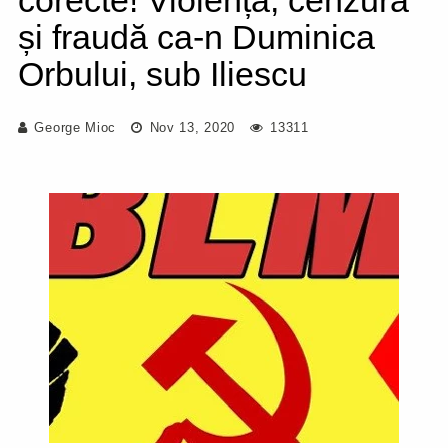
corecte! Violență, cenzură
și fraudă ca-n Duminica
Orbului, sub Iliescu
George Mioc
Nov 13, 2020
13311