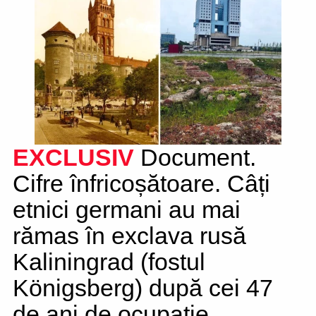
EXCLUSIV
Document.
Cifre înfricoșătoare. Câți
etnici germani au mai
rămas în exclava rusă
Kaliningrad (fostul
Königsberg) după cei 47
de ani de ocupație