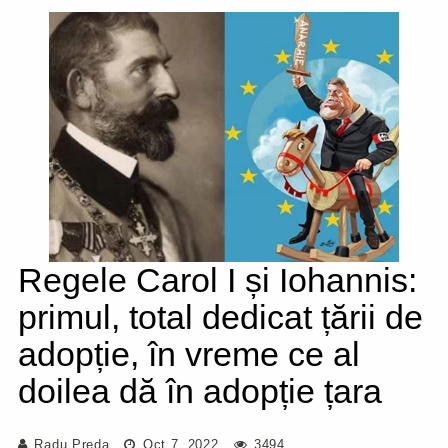
Regele Carol I și Iohannis:
primul, total dedicat țării de
adopție, în vreme ce al
doilea dă în adopție țara
Radu Preda
Oct 7, 2022
3494