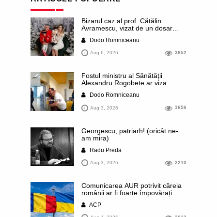
Bizarul caz al prof. Cătălin
Avramescu, vizat de un dosar
DIICOT pentru „pornografie
Dodo Romniceanu
infantilă”. Miroase a execuție
stalinistă. Cea mai imundă parte a
Aug 6, 2026
3852
presei publică inclusiv documente
„scurse” de la stat în care sunt
dezvăluite date ultra-personale
Fostul ministru al Sănătății
ale profesorului, inclusiv
Alexandru Rogobete ar viza
diagnostice și tratamente
funcția lui Dominic Fritz de primar
Dodo Romniceanu
al orașului Timișoara. Pesedistul
publică imagini demne de Coreea
Aug 3, 2026
3656
de Nord cu femei din Timișoara
care îl strâng în brațe plângând
Georgescu, patriarh! (oricât ne-
am mira)
Radu Preda
Aug 3, 2026
2210
Comunicarea AUR potrivit căreia
românii ar fi foarte împovărați
financiar din cauza sprijinului
ACP
acordat Ucrainei este contrazisă
chiar de un articol publicat de