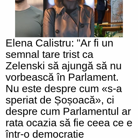
Elena Calistru: "Ar fi un
semnal tare trist ca
Zelenski să ajungă să nu
vorbească în Parlament.
Nu este despre cum «s-a
speriat de Șoșoacă», ci
despre cum Parlamentul ar
rata ocazia să fie ceea ce e
într-o democrație