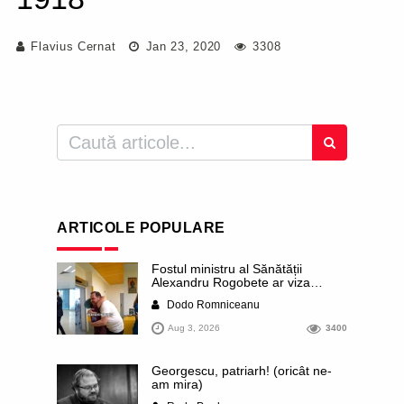
Flavius Cernat
Jan 23, 2020
3308
ARTICOLE POPULARE
Fostul ministru al Sănătății
Alexandru Rogobete ar viza
funcția lui Dominic Fritz de primar
Dodo Romniceanu
al orașului Timișoara. Pesedistul
publică imagini demne de Coreea
Aug 3, 2026
3400
de Nord cu femei din Timișoara
care îl strâng în brațe plângând
Georgescu, patriarh! (oricât ne-
am mira)