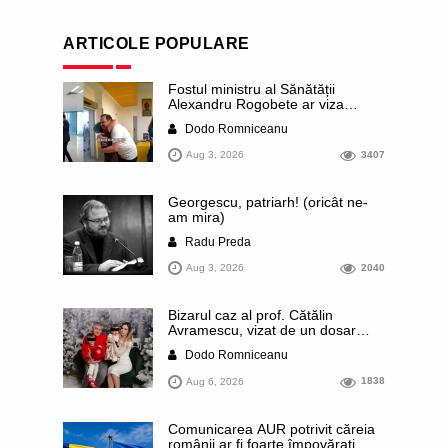
ARTICOLE POPULARE
Fostul ministru al Sănătății
Alexandru Rogobete ar viza
funcția lui Dominic Fritz de primar
Dodo Romniceanu
al orașului Timișoara. Pesedistul
publică imagini demne de Coreea
Aug 3, 2026
3407
de Nord cu femei din Timișoara
care îl strâng în brațe plângând
Georgescu, patriarh! (oricât ne-
am mira)
Radu Preda
Aug 3, 2026
2040
Bizarul caz al prof. Cătălin
Avramescu, vizat de un dosar
DIICOT pentru „pornografie
Dodo Romniceanu
infantilă”. Miroase a execuție
stalinistă. Cea mai imundă parte a
Aug 6, 2026
1838
presei publică inclusiv documente
„scurse” de la stat în care sunt
dezvăluite date ultra-personale
Comunicarea AUR potrivit căreia
ale profesorului, inclusiv
românii ar fi foarte împovărați