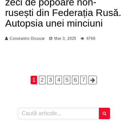
zeci de popoare non-
rusești din Federația Rusă.
Autopsia unei minciuni
Constantin Dicusar
Mar 3, 2025
6768
1
2
3
4
5
6
7