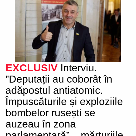
EXCLUSIV
Interviu.
”Deputații au coborât în
adăpostul antiatomic.
Împușcăturile și exploziile
bombelor rusești se
auzeau în zona
parlamentară” – mărturiile