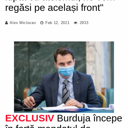
regăsi pe același front"
Alex Miclovan
Feb 12, 2021
2933
EXCLUSIV
Burduja începe