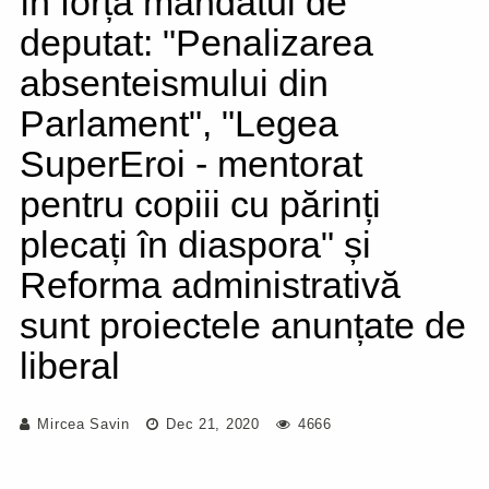
în forță mandatul de
deputat: "Penalizarea
absenteismului din
Parlament", "Legea
SuperEroi - mentorat
pentru copiii cu părinți
plecați în diaspora" și
Reforma administrativă
sunt proiectele anunțate de
liberal
Mircea Savin
Dec 21, 2020
4666