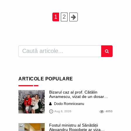
1
2
ARTICOLE POPULARE
Bizarul caz al prof. Cătălin
Avramescu, vizat de un dosar
DIICOT pentru „pornografie
Dodo Romniceanu
infantilă”. Miroase a execuție
stalinistă. Cea mai imundă parte a
Aug 6, 2026
4053
presei publică inclusiv documente
„scurse” de la stat în care sunt
dezvăluite date ultra-personale
Fostul ministru al Sănătății
ale profesorului, inclusiv
Alexandru Rogobete ar viza