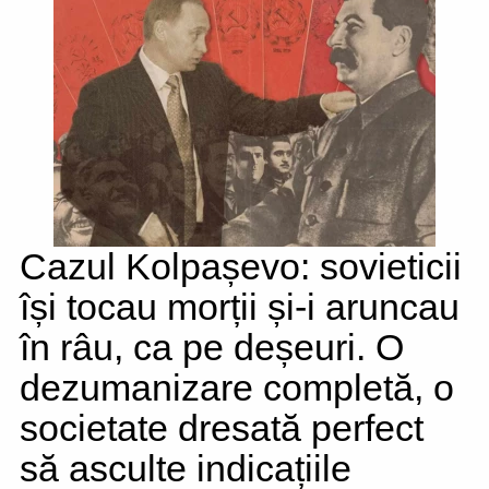
Cazul Kolpașevo: sovieticii
își tocau morții și-i aruncau
în râu, ca pe deșeuri. O
dezumanizare completă, o
societate dresată perfect
să asculte indicațiile