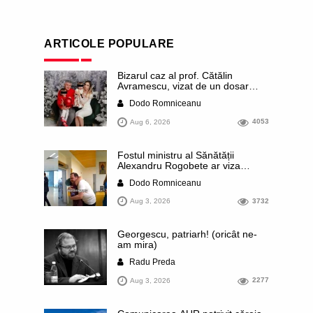
ARTICOLE POPULARE
Bizarul caz al prof. Cătălin
Avramescu, vizat de un dosar
DIICOT pentru „pornografie
Dodo Romniceanu
infantilă”. Miroase a execuție
stalinistă. Cea mai imundă parte a
Aug 6, 2026
4053
presei publică inclusiv documente
„scurse” de la stat în care sunt
dezvăluite date ultra-personale
Fostul ministru al Sănătății
ale profesorului, inclusiv
Alexandru Rogobete ar viza
diagnostice și tratamente
funcția lui Dominic Fritz de primar
Dodo Romniceanu
al orașului Timișoara. Pesedistul
publică imagini demne de Coreea
Aug 3, 2026
3732
de Nord cu femei din Timișoara
care îl strâng în brațe plângând
Georgescu, patriarh! (oricât ne-
am mira)
Radu Preda
Aug 3, 2026
2277