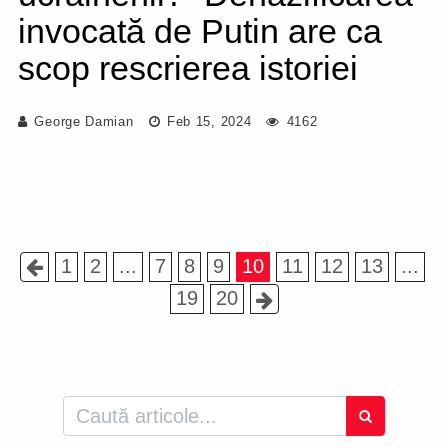
invocată de Putin are ca
scop rescrierea istoriei
George Damian
Feb 15, 2024
4162
1
2
...
7
8
9
10
11
12
13
...
19
20