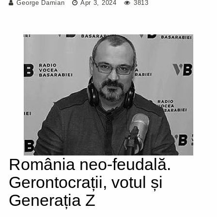
George Damian
Apr 3, 2024
3813
România neo-feudală.
Gerontocrații, votul și
Generația Z