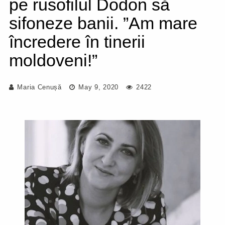
pe rusofilul Dodon să
sifoneze banii. ”Am mare
încredere în tinerii
moldoveni!”
Maria Cenușă
May 9, 2020
2422