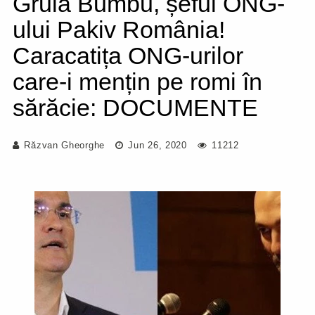
Gruia Bumbu, șeful ONG-
ului Pakiv România!
Caracatița ONG-urilor
care-i mențin pe romi în
sărăcie: DOCUMENTE
Răzvan Gheorghe
Jun 26, 2020
11212