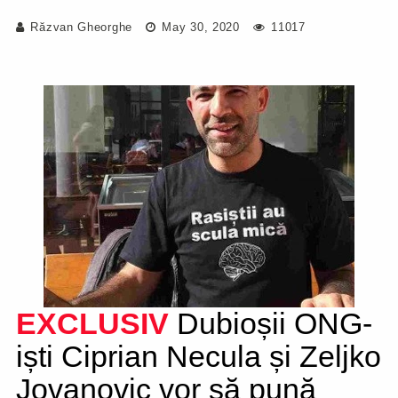
Răzvan Gheorghe
May 30, 2020
11017
EXCLUSIV
Dubioșii ONG-
iști Ciprian Necula și Zeljko
Jovanovic vor să pună