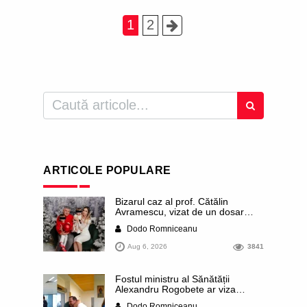
1
2
ARTICOLE POPULARE
Bizarul caz al prof. Cătălin
Avramescu, vizat de un dosar
DIICOT pentru „pornografie
Dodo Romniceanu
infantilă”. Miroase a execuție
stalinistă. Cea mai imundă parte a
Aug 6, 2026
3841
presei publică inclusiv documente
„scurse” de la stat în care sunt
dezvăluite date ultra-personale
Fostul ministru al Sănătății
ale profesorului, inclusiv
Alexandru Rogobete ar viza
diagnostice și tratamente
funcția lui Dominic Fritz de primar
Dodo Romniceanu