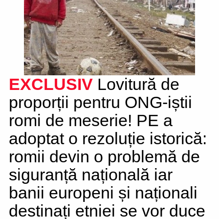
EXCLUSIV
Lovitură de
proporții pentru ONG-iștii
romi de meserie! PE a
adoptat o rezoluție istorică:
romii devin o problemă de
siguranță națională iar
banii europeni și naționali
destinați etniei se vor duce