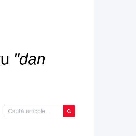
tru
"dan