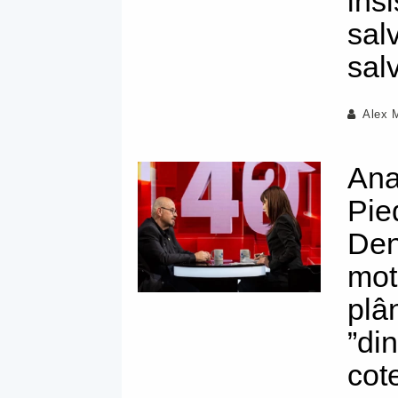
insi
sal
sal
Alex 
Ana
Pie
Den
mot
plâ
”din
cote