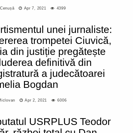
 Cenușă
Apr 7, 2021
4399
rtismentul unei jurnaliste:
cererea trompetei Ciuvică,
ia din justiție pregătește
luderea definitivă din
istratură a judecătoarei
elia Bogdan
Miclovan
Apr 2, 2021
6006
utatul USRPLUS Teodor
ăr, război total cu Dan