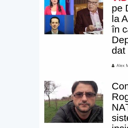
pe 
la 
în 
Dep
dat
Alex 
Com
Rog
NA
sis