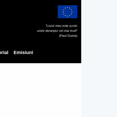
"Locul meu este acolo
unde deranjez cel mai mult"
(Paul Goma)
rial
Emisiuni