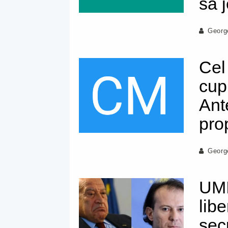
să j
Georg
Cel
cup
Ant
pro
Georg
UMI
libe
sec