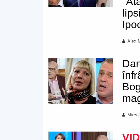
"Ata
lips
Ipo
Alex 
Dan
înf
Bog
mag
Mirce
VI