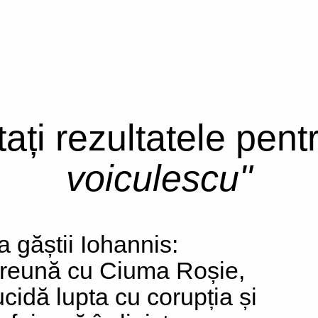
tați rezultatele pen
voiculescu"
a găștii Iohannis:
reună cu Ciuma Roșie,
ucidă lupta cu corupția și