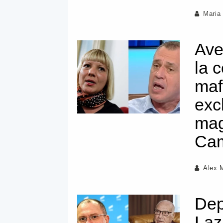
Maria
Ave
la 
maf
exc
mag
Cam
Alex 
Dep
Laz