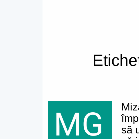
Etiche
Miz
împ
să 