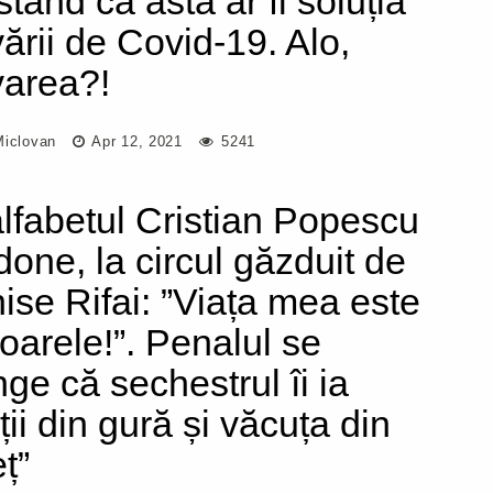
stând că asta ar fi soluția
vării de Covid-19. Alo,
varea?!
Miclovan
Apr 12, 2021
5241
lfabetul Cristian Popescu
done, la circul găzduit de
ise Rifai: ”Viața mea este
oarele!”. Penalul se
nge că sechestrul îi ia
ții din gură și văcuța din
ț”