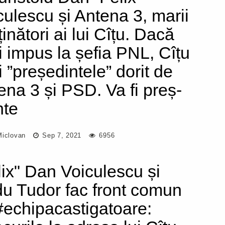
culescu și Antena 3, marii
inători ai lui Cîțu. Dacă
fi impus la șefia PNL, Cîțu
i ”președintele” dorit de
ena 3 și PSD. Va fi preș-
nte
Miclovan
Sep 7, 2021
6956
lix" Dan Voiculescu și
u Tudor fac front comun
#echipacastigatoare: