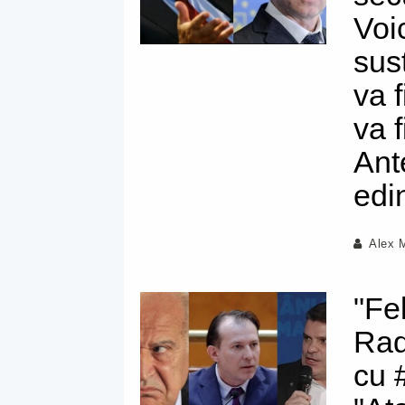
Voi
susț
va 
va f
Ant
edi
Alex 
"Fe
Rad
cu 