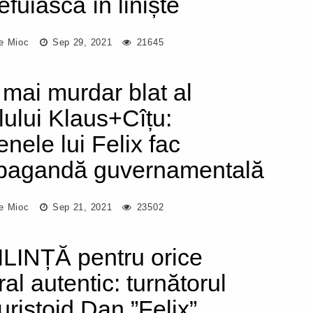
efuiască în liniște
e Mioc
Sep 29, 2021
21645
 mai murdar blat al
lului Klaus+Cîțu:
enele lui Felix fac
pagandă guvernamentală
e Mioc
Sep 21, 2021
23502
LINȚĂ pentru orice
ral autentic: turnătorul
uristoid Dan ”Felix”