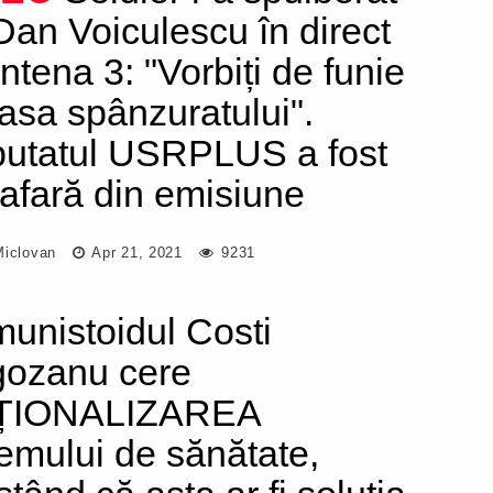
Dan Voiculescu în direct
Antena 3: "Vorbiți de funie
casa spânzuratului".
utatul USRPLUS a fost
 afară din emisiune
Miclovan
Apr 21, 2021
9231
unistoidul Costi
ozanu cere
ȚIONALIZAREA
temului de sănătate,