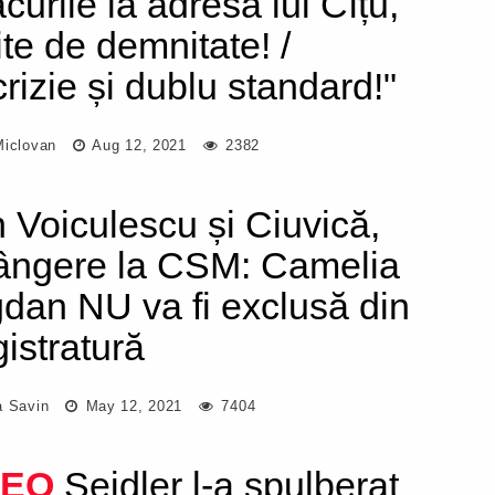
curile la adresa lui Cîțu,
ite de demnitate! /
crizie și dublu standard!"
Miclovan
Aug 12, 2021
2382
 Voiculescu și Ciuvică,
rângere la CSM: Camelia
dan NU va fi exclusă din
istratură
a Savin
May 12, 2021
7404
DEO
Seidler l-a spulberat