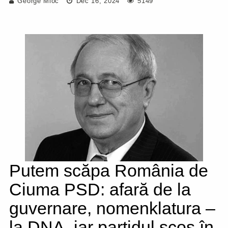
George Mioc
Dec 16, 2024
5149
Putem scăpa România de
Ciuma PSD: afară de la
guvernare, nomenklatura –
la DNA, iar partidul scos în