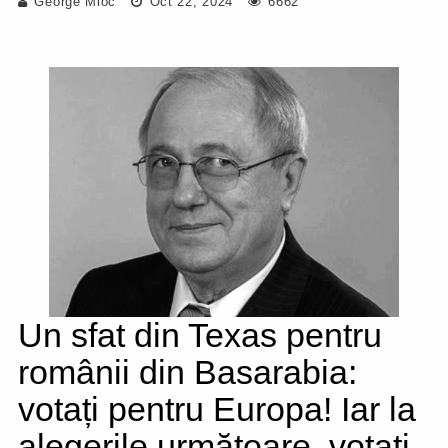
George Mioc
Oct 22, 2024
6662
Un sfat din Texas pentru
românii din Basarabia:
votați pentru Europa! Iar la
alegerile următoare, votați