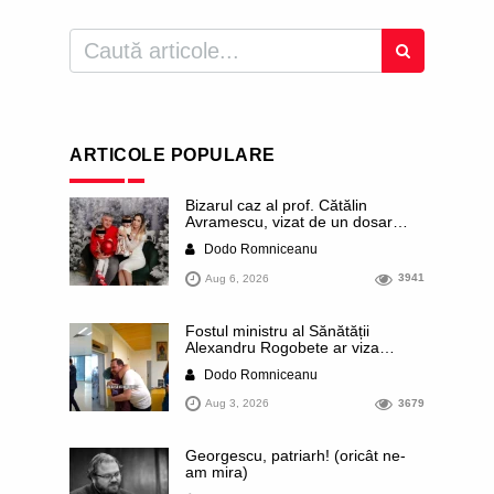
ARTICOLE POPULARE
Bizarul caz al prof. Cătălin
Avramescu, vizat de un dosar
DIICOT pentru „pornografie
Dodo Romniceanu
infantilă”. Miroase a execuție
stalinistă. Cea mai imundă parte a
Aug 6, 2026
3941
presei publică inclusiv documente
„scurse” de la stat în care sunt
dezvăluite date ultra-personale
Fostul ministru al Sănătății
ale profesorului, inclusiv
Alexandru Rogobete ar viza
diagnostice și tratamente
funcția lui Dominic Fritz de primar
Dodo Romniceanu
al orașului Timișoara. Pesedistul
publică imagini demne de Coreea
Aug 3, 2026
3679
de Nord cu femei din Timișoara
care îl strâng în brațe plângând
Georgescu, patriarh! (oricât ne-
am mira)