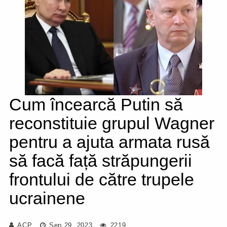
Cum încearcă Putin să
reconstituie grupul Wagner
pentru a ajuta armata rusă
să facă față străpungerii
frontului de către trupele
ucrainene
ACP
Sep 29, 2023
2219