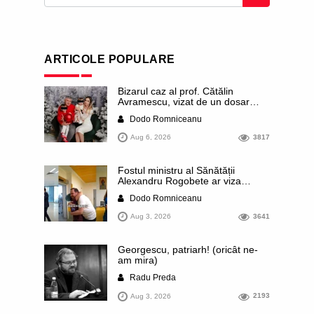
ARTICOLE POPULARE
Bizarul caz al prof. Cătălin
Avramescu, vizat de un dosar
DIICOT pentru „pornografie
Dodo Romniceanu
infantilă”. Miroase a execuție
stalinistă. Cea mai imundă parte a
Aug 6, 2026
3817
presei publică inclusiv documente
„scurse” de la stat în care sunt
dezvăluite date ultra-personale
Fostul ministru al Sănătății
ale profesorului, inclusiv
Alexandru Rogobete ar viza
diagnostice și tratamente
funcția lui Dominic Fritz de primar
Dodo Romniceanu
al orașului Timișoara. Pesedistul
publică imagini demne de Coreea
Aug 3, 2026
3641
de Nord cu femei din Timișoara
care îl strâng în brațe plângând
Georgescu, patriarh! (oricât ne-
am mira)
Radu Preda
Aug 3, 2026
2193